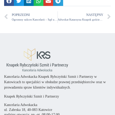
POPRZEDNI
NASTĘPNY
Ogromny sukces Kancelarii – Sąd udzielił zgody Klientowi na rozporządzenie nieruchomością rolną
Adwokat Katarzyna Knapek gościem programu Dobry czas z Radiem eM
Kancelaria Adwokacka Knapek Rybczyński Szmit i Partnerzy w
Katowicach
to specjaliści
w obsłudze prawnej przedsiębiorców oraz
w
prowadzeniu spraw klientów indywidualnych.
Knapek Rybczyński Szmit i Partnerzy
Kancelaria Adwokacka
ul. Zabrska 18, 40-083 Katowice
godziny otwarcia: pn.-pt. 08:00-17:00