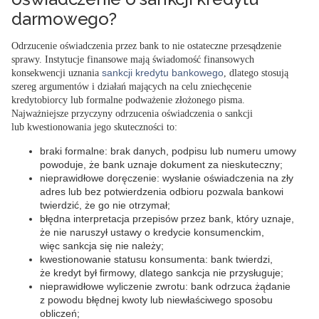
darmowego?
Odrzucenie oświadczenia przez bank to nie ostateczne przesądzenie
sprawy. Instytucje finansowe mają świadomość finansowych
sankcji kredytu bankowego
konsekwencji uznania
, dlatego stosują
szereg argumentów i działań mających na celu zniechęcenie
kredytobiorcy lub formalne podważenie złożonego pisma.
Najważniejsze przyczyny odrzucenia oświadczenia o sankcji
lub kwestionowania jego skuteczności to:
braki formalne: brak danych, podpisu lub numeru umowy
powoduje, że bank uznaje dokument za nieskuteczny;
nieprawidłowe doręczenie: wysłanie oświadczenia na zły
adres lub bez potwierdzenia odbioru pozwala bankowi
twierdzić, że go nie otrzymał;
błędna interpretacja przepisów przez bank, który uznaje,
że nie naruszył ustawy o kredycie konsumenckim,
więc sankcja się nie należy;
kwestionowanie statusu konsumenta: bank twierdzi,
że kredyt był firmowy, dlatego sankcja nie przysługuje;
nieprawidłowe wyliczenie zwrotu: bank odrzuca żądanie
z powodu błędnej kwoty lub niewłaściwego sposobu
obliczeń;