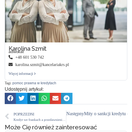
Karolina Szmit
adwokat
+48 601 530 742
karolina.szmit@kancelariakrs.pl
Więcej informacji
Tagi:
pomoc prawna w kredytach
Udostępnij artykuł:
Następny
Mity o sankcji kredytu 
POPRZEDNI
Kredyt we frankach a przedawnienie — czy możesz jeszcze walczyć?
Może Cię również zainteresować