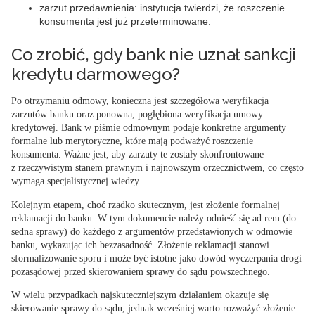
zarzut przedawnienia: instytucja twierdzi, że roszczenie
konsumenta jest już przeterminowane.
Co zrobić, gdy bank nie uznał sankcji
kredytu darmowego?
Po otrzymaniu odmowy, konieczna jest
szczegółowa weryfikacja
zarzutów banku oraz ponowna, pogłębiona weryfikacja umowy
kredytowej
. Bank w piśmie odmownym podaje konkretne argumenty
formalne lub merytoryczne, które mają podważyć roszczenie
konsumenta. Ważne jest, aby zarzuty te zostały skonfrontowane
z rzeczywistym stanem prawnym i najnowszym orzecznictwem, co często
wymaga specjalistycznej wiedzy.
Kolejnym etapem, choć rzadko skutecznym, jest
złożenie formalnej
reklamacji do banku
. W tym dokumencie należy odnieść się ad rem (do
sedna sprawy) do każdego z argumentów przedstawionych w odmowie
banku, wykazując ich bezzasadność. Złożenie reklamacji stanowi
sformalizowanie sporu i może być istotne jako dowód wyczerpania drogi
pozasądowej przed skierowaniem sprawy do sądu powszechnego.
W wielu przypadkach najskuteczniejszym działaniem okazuje się
skierowanie sprawy do sądu
, jednak wcześniej warto rozważyć złożenie