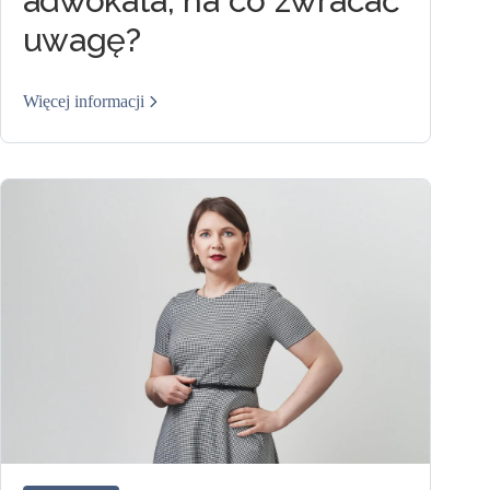
adwokata, na co zwracać
uwagę?
Więcej informacji