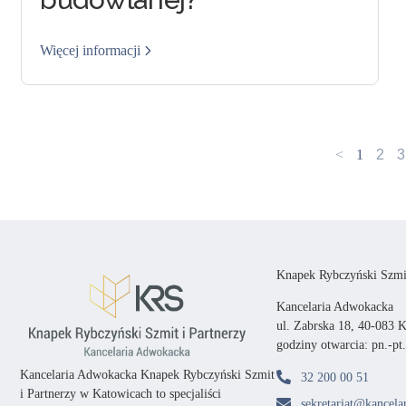
Więcej informacji
<
1
2
3
Knapek Rybczyński Szmit
Kancelaria Adwokacka
ul. Zabrska 18, 40-083 
godziny otwarcia: pn.-pt
Kancelaria Adwokacka Knapek Rybczyński Szmit
32 200 00 51
i Partnerzy w Katowicach
to specjaliści
sekretariat@kancelar