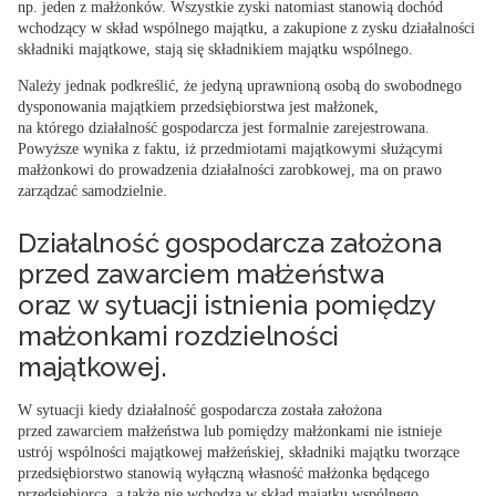
np. jeden z małżonków. Wszystkie zyski natomiast stanowią dochód
wchodzący w skład wspólnego majątku, a zakupione z zysku działalności
składniki majątkowe, stają się składnikiem majątku wspólnego.
Należy jednak podkreślić, że
jedyną uprawnioną osobą do swobodnego
dysponowania majątkiem przedsiębiorstwa jest małżonek,
na którego działalność gospodarcza jest formalnie zarejestrowana
.
Powyższe wynika z faktu, iż przedmiotami majątkowymi służącymi
małżonkowi do prowadzenia działalności zarobkowej, ma on prawo
zarządzać samodzielnie.
Działalność gospodarcza założona
przed zawarciem małżeństwa
oraz w sytuacji istnienia pomiędzy
małżonkami rozdzielności
majątkowej.
W sytuacji kiedy działalność gospodarcza została założona
przed zawarciem małżeństwa lub pomiędzy małżonkami nie istnieje
ustrój wspólności majątkowej małżeńskiej,
składniki majątku tworzące
przedsiębiorstwo stanowią wyłączną własność małżonka będącego
przedsiębiorcą
, a także nie wchodzą w skład majątku wspólnego.