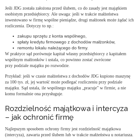
Jeśli JDG została założona przed ślubem, co do zasady jest majątkiem
osobistym przedsiębiorcy. Ale uwaga:
jeśli w trakcie małżeństwa
inwestowano w firmę wspólne pieniądze, drugi małżonek może żądać ich
rozliczenia
. Dotyczy to np.:
zakupu sprzętu z konta wspólnego,
spłaty kredytu firmowego z dochodów małżonków,
remontu lokalu należącego do firmy.
W praktyce sąd porównuje kapitał własny przedsiębiorcy z kapitałem
wspólnym małżonków i ustala, co powinno zostać zwrócone
przy podziale majątku po rozwodzie.
Przykład
: jeśli w czasie małżeństwa z dochodów JDG kupiono maszynę
za 100 tys. zł, jej wartość może podlegać rozliczeniu przy podziale
majątku.
Sąd ustala, ile wspólnego majątku „pracuje” w firmie, a nie
komu formalnie ona przysługuje
.
Rozdzielność majątkowa i intercyza
– jak ochronić firmę
Najlepszym sposobem ochrony firmy jest rozdzielność majątkowa
(intercyza), zawarta przed ślubem lub w trakcie małżeństwa u notariusza
.