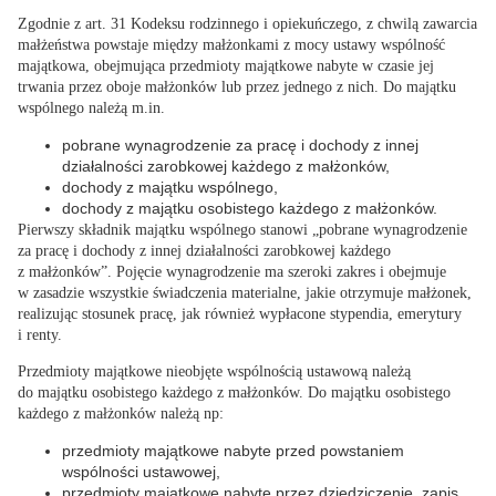
Zgodnie z art. 31 Kodeksu rodzinnego i opiekuńczego, z
chwilą zawarcia
małżeństwa powstaje między małżonkami z mocy ustawy wspólność
majątkowa
, obejmująca przedmioty majątkowe nabyte w czasie jej
trwania przez oboje małżonków lub przez jednego z nich. Do majątku
wspólnego należą m.in.
pobrane wynagrodzenie za pracę i dochody z innej
działalności zarobkowej każdego z małżonków,
dochody z majątku wspólnego,
dochody z majątku osobistego każdego z małżonków.
Pierwszy składnik majątku wspólnego stanowi „pobrane wynagrodzenie
za pracę i dochody z innej działalności zarobkowej każdego
z małżonków”. Pojęcie wynagrodzenie ma szeroki zakres i obejmuje
w zasadzie wszystkie świadczenia materialne, jakie otrzymuje małżonek,
realizując stosunek pracę, jak również wypłacone stypendia, emerytury
i renty.
Przedmioty majątkowe
nieobjęte wspólnością ustawową
należą
do majątku osobistego każdego z małżonków. Do majątku osobistego
każdego z małżonków należą np:
przedmioty majątkowe nabyte przed powstaniem
wspólności ustawowej,
przedmioty majątkowe nabyte przez dziedziczenie, zapis