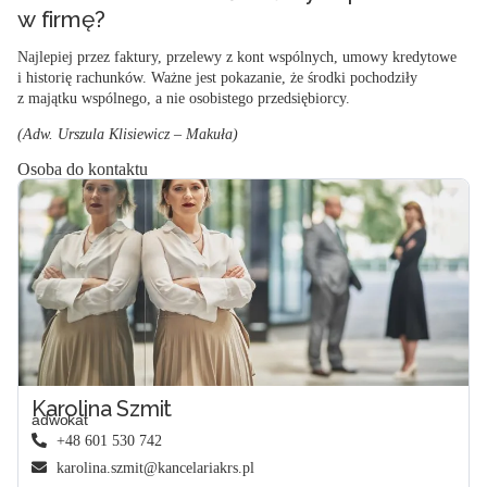
w firmę?
Najlepiej przez faktury, przelewy z kont wspólnych, umowy kredytowe
i historię rachunków. Ważne jest pokazanie, że środki pochodziły
z majątku wspólnego, a nie osobistego przedsiębiorcy.
(Adw. Urszula Klisiewicz – Makuła)
Osoba do kontaktu
Karolina Szmit
adwokat
+48 601 530 742
karolina.szmit@kancelariakrs.pl