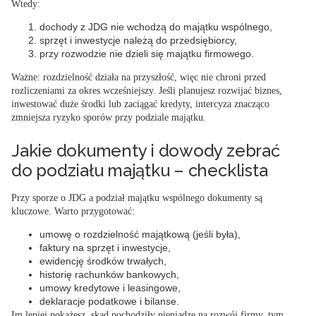
Wtedy:
dochody z JDG nie wchodzą do majątku wspólnego,
sprzęt i inwestycje należą do przedsiębiorcy,
przy rozwodzie nie dzieli się majątku firmowego.
Ważne
: rozdzielność działa na przyszłość, więc nie chroni przed
rozliczeniami za okres wcześniejszy. Jeśli planujesz rozwijać biznes,
inwestować duże środki lub zaciągać kredyty, intercyza znacząco
zmniejsza ryzyko sporów przy podziale majątku.
Jakie dokumenty i dowody zebrać
do podziału majątku – checklista
Przy sporze o JDG a podział majątku wspólnego dokumenty są
kluczowe. Warto przygotować:
umowę o rozdzielność majątkową (jeśli była),
faktury na sprzęt i inwestycje,
ewidencję środków trwałych,
historię rachunków bankowych,
umowy kredytowe i leasingowe,
deklaracje podatkowe i bilanse.
Im lepiej pokażesz, skąd pochodziły pieniądze na rozwój firmy, tym