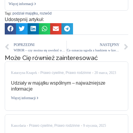
Więcej informacji
Tagi:
podział majątku
,
rozwód
Udostępnij artykuł:
POPRZEDNI
NASTĘPNY
WIBOR – czy można się uwolnić od WIBOR w umowie kredytowej?
Co oznacza ugoda z bankiem w kredycie frankowym?
Może Cię również zainteresować
Katarzyna Knapek
Prawo cywilne
,
Prawo rodzinne
20 marca, 2023
Udziały w majątku wspólnym – najważniejsze
informacje
Więcej informacji
Kancelaria
Prawo cywilne
,
Prawo rodzinne
9 stycznia, 2025