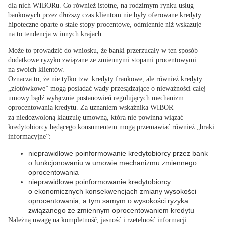
dla nich WIBORu
. Co również istotne, na rodzimym rynku usług
bankowych przez dłuższy czas
klientom nie były oferowane kredyty
hipoteczne oparte o stałe stopy procentowe
, odmiennie niż wskazuje
na to tendencja w innych krajach.
Może to prowadzić do wniosku, że banki przerzucały w ten sposób
dodatkowe ryzyko związane ze zmiennymi stopami procentowymi
na swoich klientów.
Oznacza to, że nie tylko tzw. kredyty frankowe, ale
również kredyty
„złotówkowe” mogą posiadać wady przesądzające o nieważności całej
umowy
bądź wyłącznie postanowień regulujących mechanizm
oprocentowania kredytu. Za uznaniem wskaźnika WIBOR
za niedozwoloną klauzulę umowną, która nie powinna wiązać
kredytobiorcy będącego konsumentem mogą przemawiać również „braki
informacyjne”:
nieprawidłowe poinformowanie kredytobiorcy przez bank
o funkcjonowaniu w umowie mechanizmu zmiennego
oprocentowania
nieprawidłowe poinformowanie kredytobiorcy
o ekonomicznych konsekwencjach zmiany wysokości
oprocentowania, a tym samym o wysokości ryzyka
związanego ze zmiennym oprocentowaniem kredytu
Należną uwagę na kompletność, jasność i rzetelność informacji