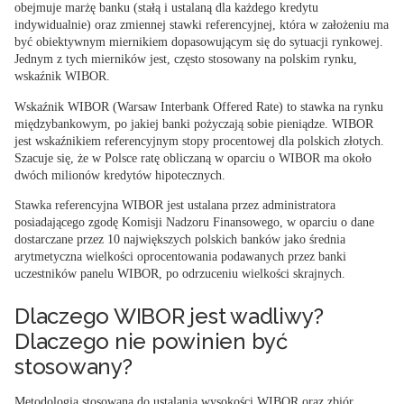
obejmuje marżę banku (stałą i ustalaną dla każdego kredytu
indywidualnie) oraz zmiennej stawki referencyjnej, która w założeniu ma
być obiektywnym miernikiem dopasowującym się do sytuacji rynkowej.
Jednym z tych mierników jest, często stosowany na polskim rynku,
wskaźnik WIBOR.
Wskaźnik WIBOR (Warsaw Interbank Offered Rate) to
stawka na rynku
międzybankowym
,
po jakiej banki pożyczają sobie pieniądze
. WIBOR
jest wskaźnikiem referencyjnym stopy procentowej dla polskich złotych.
Szacuje się, że w Polsce ratę obliczaną w oparciu o WIBOR ma około
dwóch milionów kredytów hipotecznych.
Stawka referencyjna WIBOR jest ustalana przez administratora
posiadającego zgodę Komisji Nadzoru Finansowego, w oparciu o dane
dostarczane przez 10 największych polskich banków jako średnia
arytmetyczna wielkości oprocentowania podawanych przez banki
uczestników panelu WIBOR, po odrzuceniu wielkości skrajnych.
Dlaczego WIBOR jest wadliwy?
Dlaczego nie powinien być
stosowany?
Metodologia stosowana do ustalania wysokości WIBOR oraz zbiór