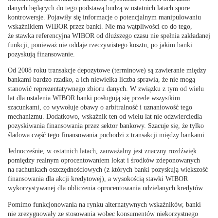
danych będących do tego podstawą budzą w ostatnich latach spore
kontrowersje. Pojawiły się informacje o potencjalnym
manipulowaniu
wskaźnikiem WIBOR przez banki
. Nie ma wątpliwości co do tego,
że stawka referencyjna WIBOR od dłuższego czasu nie spełnia zakładanej
funkcji, ponieważ nie oddaje rzeczywistego kosztu, po jakim banki
pozyskują finansowanie.
Od 2008 roku transakcje depozytowe (terminowe) są zawieranie między
bankami bardzo rzadko, a ich niewielka liczba sprawia, że nie mogą
stanowić reprezentatywnego zbioru danych. W związku z tym od wielu
lat dla ustalenia WIBOR banki posługują się przede wszystkim
szacunkami, co wywołuje obawy o arbitralność i uznaniowość tego
mechanizmu. Dodatkowo, wskaźnik ten od wielu lat nie odzwierciedla
pozyskiwania finansowania przez sektor bankowy. Szacuje się, że tylko
śladowa część tego finansowania pochodzi z transakcji między bankami.
Jednocześnie, w ostatnich latach, zauważalny jest znaczny rozdźwięk
pomiędzy realnym oprocentowaniem lokat i środków zdeponowanych
na rachunkach oszczędnościowych (z których banki pozyskują większość
finansowania dla akcji kredytowej), a wysokością stawki WIBOR
wykorzystywanej dla obliczenia oprocentowania udzielanych kredytów.
Pomimo funkcjonowania na rynku alternatywnych wskaźników,
banki
nie zrezygnowały ze stosowania wobec konsumentów niekorzystnego