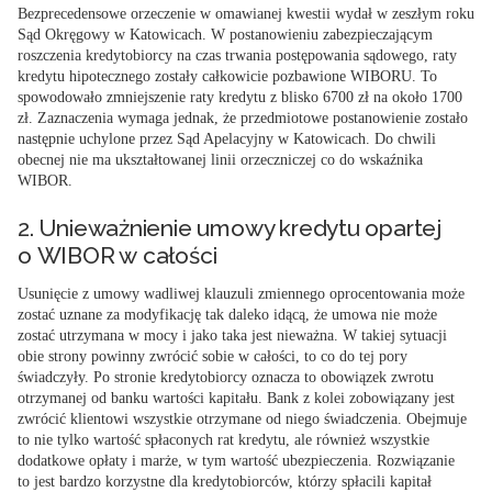
Bezprecedensowe orzeczenie w omawianej kwestii wydał w zeszłym roku
Sąd Okręgowy w Katowicach. W postanowieniu zabezpieczającym
roszczenia kredytobiorcy na czas trwania postępowania sądowego, raty
kredytu hipotecznego zostały całkowicie pozbawione WIBORU. To
spowodowało zmniejszenie raty kredytu z blisko 6700 zł na około 1700
zł. Zaznaczenia wymaga jednak, że przedmiotowe postanowienie zostało
następnie uchylone przez Sąd Apelacyjny w Katowicach. Do chwili
obecnej nie ma ukształtowanej linii orzeczniczej co do wskaźnika
WIBOR.
2. Unieważnienie umowy kredytu opartej
o WIBOR w całości
Usunięcie z umowy wadliwej klauzuli zmiennego oprocentowania może
zostać uznane za modyfikację tak daleko idącą, że umowa nie może
zostać utrzymana w mocy i jako taka jest nieważna. W takiej sytuacji
obie strony powinny zwrócić sobie w całości, to co do tej pory
świadczyły. Po stronie kredytobiorcy oznacza to obowiązek zwrotu
otrzymanej od banku wartości kapitału. Bank z kolei zobowiązany jest
zwrócić klientowi wszystkie otrzymane od niego świadczenia. Obejmuje
to nie tylko wartość spłaconych rat kredytu, ale również wszystkie
dodatkowe opłaty i marże, w tym wartość ubezpieczenia. Rozwiązanie
to jest bardzo korzystne dla kredytobiorców, którzy spłacili kapitał