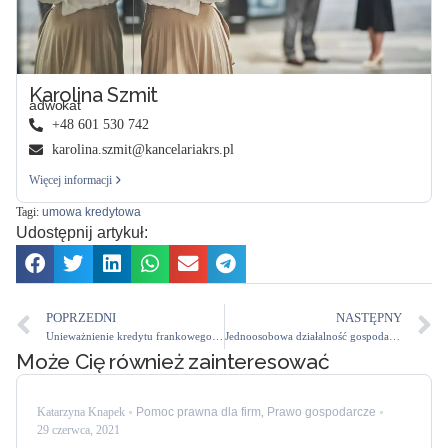
Karolina Szmit
adwokat
+48 601 530 742
karolina.szmit@kancelariakrs.pl
Więcej informacji
Tagi:
umowa kredytowa
Udostępnij artykuł:
POPRZEDNI
NASTĘPNY
Unieważnienie kredytu frankowego i co dalej? Co się dzieje po unieważnieniu kredytu frankowego?
Jednoosobowa działalność gospodarcza jednego z małżonków a podział majątku wspólnego
Może Cię również zainteresować
Katarzyna Knapek
Pomoc prawna dla firm
,
Prawo gospodarcze
29 czerwca, 2021