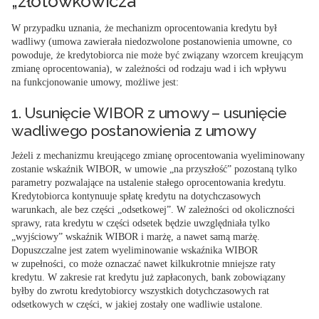
„złotówkowicza”
W przypadku uznania, że mechanizm oprocentowania kredytu był
wadliwy (umowa zawierała niedozwolone postanowienia umowne, co
powoduje, że kredytobiorca nie może być związany wzorcem kreującym
zmianę oprocentowania), w zależności od rodzaju wad i ich wpływu
na funkcjonowanie umowy, możliwe jest:
1. Usunięcie WIBOR z umowy – usunięcie
wadliwego postanowienia z umowy
Jeżeli z mechanizmu kreującego zmianę oprocentowania wyeliminowany
zostanie wskaźnik WIBOR, w umowie „na przyszłość” pozostaną tylko
parametry pozwalające na ustalenie stałego oprocentowania kredytu.
Kredytobiorca kontynuuje spłatę kredytu na dotychczasowych
warunkach, ale bez części „odsetkowej”. W zależności od okoliczności
sprawy, rata kredytu w części odsetek będzie uwzględniała tylko
„wyjściowy” wskaźnik WIBOR i marżę, a nawet samą marżę.
Dopuszczalne jest zatem wyeliminowanie wskaźnika WIBOR
w zupełności, co może oznaczać nawet kilkukrotnie mniejsze raty
kredytu. W zakresie rat kredytu już zapłaconych, bank zobowiązany
byłby do zwrotu kredytobiorcy wszystkich dotychczasowych rat
odsetkowych w części, w jakiej zostały one wadliwie ustalone.