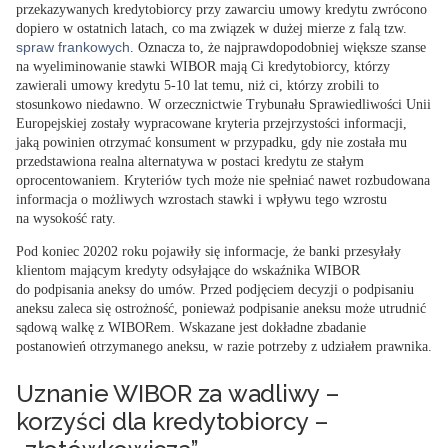
przekazywanych kredytobiorcy przy zawarciu umowy kredytu zwrócono
dopiero w ostatnich latach, co ma związek w dużej mierze z falą tzw.
spraw frankowych
. Oznacza to, że najprawdopodobniej większe szanse
na wyeliminowanie stawki WIBOR mają Ci kredytobiorcy, którzy
zawierali umowy kredytu 5-10 lat temu, niż ci, którzy zrobili to
stosunkowo niedawno. W orzecznictwie Trybunału Sprawiedliwości Unii
Europejskiej zostały wypracowane kryteria przejrzystości informacji,
jaką powinien otrzymać konsument w przypadku, gdy nie została mu
przedstawiona realna alternatywa w postaci kredytu ze stałym
oprocentowaniem. Kryteriów tych może nie spełniać nawet rozbudowana
informacja o możliwych wzrostach stawki i wpływu tego wzrostu
na wysokość raty.
Pod koniec 20202 roku pojawiły się informacje, że banki przesyłały
klientom mającym kredyty odsyłające do wskaźnika WIBOR
do podpisania aneksy do umów. Przed podjęciem decyzji o podpisaniu
aneksu zaleca się ostrożność, ponieważ podpisanie aneksu może utrudnić
sądową walkę z WIBORem. Wskazane jest dokładne zbadanie
postanowień otrzymanego aneksu, w razie potrzeby z udziałem prawnika.
Uznanie WIBOR za wadliwy –
korzyści dla kredytobiorcy –