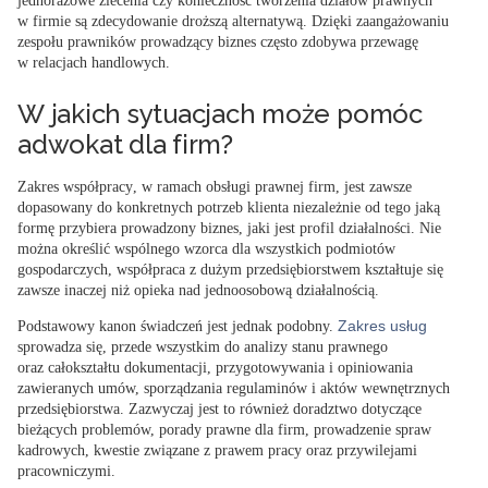
jednorazowe zlecenia czy konieczność tworzenia działów prawnych
w firmie są zdecydowanie droższą alternatywą. Dzięki zaangażowaniu
zespołu prawników prowadzący
biznes często zdobywa przewagę
w relacjach handlowych
.
W jakich sytuacjach może pomóc
adwokat dla firm?
Zakres współpracy
, w ramach obsługi prawnej firm, jest zawsze
dopasowany do konkretnych potrzeb klienta
niezależnie od tego jaką
formę przybiera prowadzony biznes, jaki jest profil działalności. Nie
można określić wspólnego wzorca dla wszystkich podmiotów
gospodarczych, współpraca z dużym przedsiębiorstwem kształtuje się
zawsze inaczej niż opieka nad jednoosobową działalnością.
Zakres usług
Podstawowy kanon świadczeń jest jednak podobny.
sprowadza się, przede wszystkim do
analizy stanu prawnego
oraz całokształtu dokumentacji
, przygotowywania i opiniowania
zawieranych umów, sporządzania regulaminów i aktów wewnętrznych
przedsiębiorstwa. Zazwyczaj jest to również doradztwo dotyczące
bieżących problemów, porady prawne dla firm, prowadzenie spraw
kadrowych, kwestie związane z prawem pracy oraz przywilejami
pracowniczymi.