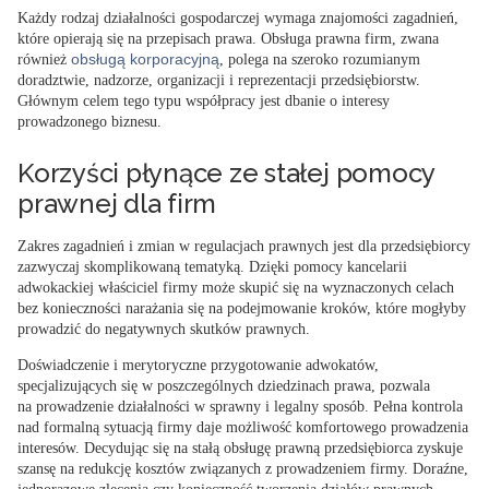
Każdy rodzaj działalności gospodarczej wymaga znajomości zagadnień,
które opierają się na przepisach prawa. Obsługa prawna firm, zwana
obsługą korporacyjną
również
, polega na szeroko rozumianym
doradztwie, nadzorze, organizacji i reprezentacji przedsiębiorstw.
Głównym celem tego typu współpracy jest
dbanie o interesy
prowadzonego biznesu
.
Korzyści płynące ze stałej pomocy
prawnej dla firm
Zakres zagadnień i zmian w regulacjach prawnych jest dla przedsiębiorcy
zazwyczaj skomplikowaną tematyką. Dzięki pomocy kancelarii
adwokackiej
właściciel firmy może skupić się na wyznaczonych celach
bez konieczności narażania się na podejmowanie kroków, które mogłyby
prowadzić do negatywnych skutków prawnych.
Doświadczenie i merytoryczne przygotowanie adwokatów,
specjalizujących się w poszczególnych dziedzinach prawa, pozwala
na
prowadzenie działalności w sprawny i legalny sposób
. Pełna kontrola
nad formalną sytuacją firmy daje możliwość komfortowego prowadzenia
interesów. Decydując się na stałą obsługę prawną
przedsiębiorca zyskuje
szansę na redukcję kosztów
związanych z prowadzeniem firmy. Doraźne,