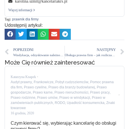
karolina.szmit@kancelariakrs.pl
Więcej informacji
Tagi:
prawnik dla firmy
Udostępnij artykuł:
POPRZEDNI
NASTĘPNY
Windykacja, odzyskiwanie należności – w czym pomoże adwokat?
Obsługa prawna firm – jak rozliczać się z kancelarią za świadczoną pomoc prawną?
Może Cię również zainteresować
Katarzyna Knapek
Audyt prawny
,
Frankowicze
,
Pobyt cudzoziemców
,
Pomoc prawna
dla firm
,
Prawo cywilne
,
Prawo dla branży budowlanej
,
Prawo
gospodarcze
,
Prawo karne
,
Prawo nieruchomości
,
Prawo pracy
,
Prawo rodzinne
,
Prawo umów
,
Prawo w windykacji
,
Prawo w
zamówieniach publicznych
,
RODO
,
Upadłość konsumencka
,
Znaki
towarowe
16 grudnia, 2020
Czym kierować się, wybierając kancelarię do obsługi
prawnej firmy?