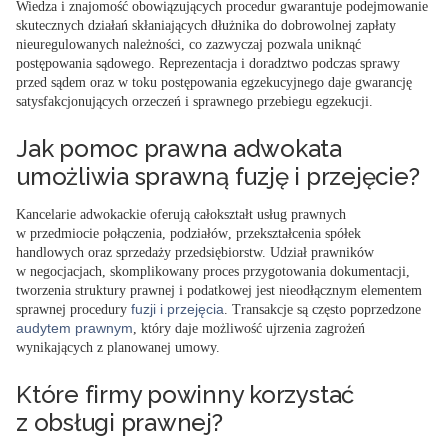
Wiedza i znajomość obowiązujących procedur gwarantuje
podejmowanie
skutecznych działań skłaniających dłużnika do dobrowolnej zapłaty
nieuregulowanych należności
, co zazwyczaj pozwala uniknąć
postępowania sądowego. Reprezentacja i doradztwo podczas sprawy
przed sądem oraz w toku postępowania egzekucyjnego daje gwarancję
satysfakcjonujących orzeczeń i sprawnego przebiegu egzekucji.
Jak pomoc prawna adwokata
umożliwia sprawną fuzję i przejęcie?
Kancelarie adwokackie oferują
całokształt usług prawnych
w przedmiocie połączenia
,
podziałów
,
przekształcenia spółek
handlowych
oraz sprzedaży przedsiębiorstw. Udział prawników
w negocjacjach, skomplikowany proces przygotowania dokumentacji,
tworzenia struktury prawnej i podatkowej jest nieodłącznym elementem
fuzji i przejęcia
sprawnej procedury
. Transakcje są często poprzedzone
audytem prawnym
, który daje możliwość ujrzenia zagrożeń
wynikających z planowanej umowy.
Które firmy powinny korzystać
z obsługi prawnej?