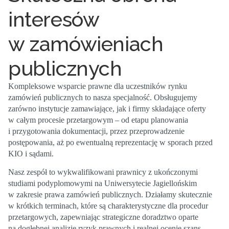
interesów
w zamówieniach
publicznych
Kompleksowe wsparcie prawne
dla uczestników rynku
zamówień publicznych to nasza specjalność. Obsługujemy
zarówno
instytucje zamawiające
, jak i firmy składające oferty
w całym procesie przetargowym – od etapu planowania
i przygotowania dokumentacji, przez przeprowadzenie
postępowania, aż po ewentualną
reprezentację w sporach przed
KIO i sądami
.
Nasz zespół to
wykwalifikowani prawnicy
z ukończonymi
studiami podyplomowymi na Uniwersytecie Jagiellońskim
w zakresie prawa zamówień publicznych. Działamy
skutecznie
w krótkich terminach
, które są charakterystyczne dla procedur
przetargowych, zapewniając
strategiczne doradztwo
oparte
na dogłębnej analizie ryzyk prawnych i realnej ocenie szans