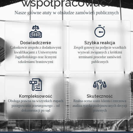
współpracować?
Nasze główne atuty w obsłudze zamówień publicznych
Doświadczenie
Szybka reakcja
Członkowie zespołu z dodatkowymi
Zespół gotowy na podjęcie wszelkich
kwalifikacjami z Uniwersytetu
wyzwań związanych z krótkimi
Jagiellońskiego oraz licznymi
terminami procedur zamówień
szkoleniami branżowymi
publicznych
Kompleksowość
Skuteczność
Obsługa prawna na wszystkich etapach
Realna ocena szans klienta i rzeczowa
postępowania przetargowego – od
analiza ryzyka podejmowanych decyzji
dokumentacji po sąd
prawnych