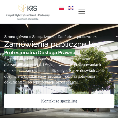
Strona główna
»
Specjalizacje
»
Zamówienia publiczne test
Zamówienia publiczne test
Profesjonalna Obsługa Prawna
Świadczymy kompleksowe usługi prawne zarówno
dla zamawiających jak i wykonawców w postępowaniach
o udzielenie zamówienia publicznego. Nasze doświadczenie
obejmuje wszystkie etapy procesu – od przygotowania
dokumentacji po reprezentację przed sądami.
Kontakt ze specjalistą