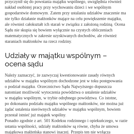
przyczynił się do powstania majątku wspólnego,
uwzględnia również
nakład osobistej pracy przy wychowaniu dzieci i we wspólnym
gospodarstwie domowym.
Zatem przy ustalaniu udziałów znaczenie ma
nie tylko działanie małżonków mające na celu powiększenie majątku,
ale również całokształt ich starań w związku z założoną rodziną. Ocena
Sądu nie skupia się bowiem wyłącznie na czystych obliczeniach
matematycznych w zakresie uzyskiwanych dochodów, ale również
staraniach małżonków na rzecz rodziny.
Udziały w majątku wspólnym –
ocena sądu
Należy zaznaczyć, że zazwyczaj kwestionowanie zasady równych
udziałów w majątku wspólnym dochodzone jest w toku postępowania
o podział majątku.
Orzecznictwo Sądu Najwyższego dopuszcza
natomiast możliwość wytoczenia powództwa o ustalenie udziałów
w majątku wspólnym, w trybie odrębnego powództwa.
Co istotne,
po dokonaniu podziału majątku wspólnego małżonków, nie można już
żądać ustalenia nierównych udziałów w majątku wspólnym, bowiem
przestał istnieć już majątek wspólny.
Ponadto zgodnie z art. 501 Kodeksu rodzinnego i opiekuńczego, w razie
ustania wspólności, udziały małżonków są równe, chyba że umowa
majątkowa małżeńska stanowi inaczej. Przepis ten nie wyłącza