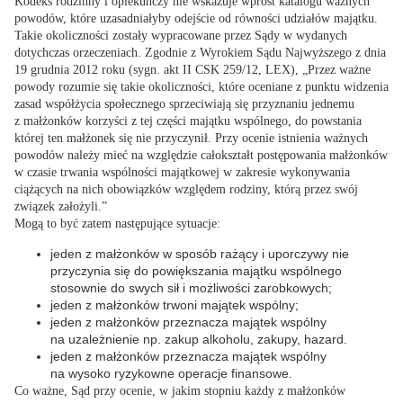
Kodeks rodzinny i opiekuńczy nie wskazuje wprost katalogu ważnych
powodów, które uzasadniałyby odejście od równości udziałów majątku.
Takie okoliczności zostały wypracowane przez Sądy w wydanych
dotychczas orzeczeniach. Zgodnie z Wyrokiem Sądu Najwyższego z dnia
19 grudnia 2012 roku (sygn. akt II CSK 259/12, LEX), „Przez ważne
powody rozumie się takie okoliczności, które oceniane z punktu widzenia
zasad współżycia społecznego sprzeciwiają się przyznaniu jednemu
z małżonków korzyści z tej części majątku wspólnego, do powstania
której ten małżonek się nie przyczynił. Przy ocenie istnienia ważnych
powodów należy mieć na względzie całokształt postępowania małżonków
w czasie trwania wspólności majątkowej w zakresie wykonywania
ciążących na nich obowiązków względem rodziny, którą przez swój
związek założyli.”
Mogą to być zatem następujące sytuacje:
jeden z małżonków w sposób rażący i uporczywy nie
przyczynia się do powiększania majątku wspólnego
stosownie do swych sił i możliwości zarobkowych;
jeden z małżonków trwoni majątek wspólny;
jeden z małżonków przeznacza majątek wspólny
na uzależnienie np. zakup alkoholu, zakupy, hazard.
jeden z małżonków przeznacza majątek wspólny
na wysoko ryzykowne operacje finansowe.
Co ważne, Sąd przy ocenie, w jakim stopniu każdy z małżonków