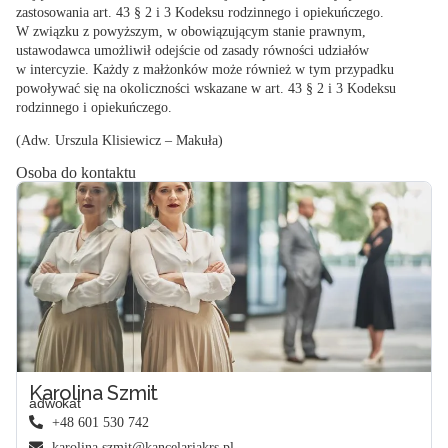
zastosowania art. 43 § 2 i 3 Kodeksu rodzinnego i opiekuńczego.
W związku z powyższym, w obowiązującym stanie prawnym,
ustawodawca umożliwił odejście od zasady równości udziałów
w intercyzie.
Każdy z małżonków może również w tym przypadku
powoływać się na okoliczności wskazane w art. 43 § 2 i 3 Kodeksu
rodzinnego i opiekuńczego.
(Adw. Urszula Klisiewicz – Makuła)
Osoba do kontaktu
Karolina Szmit
adwokat
+48 601 530 742
karolina.szmit@kancelariakrs.pl