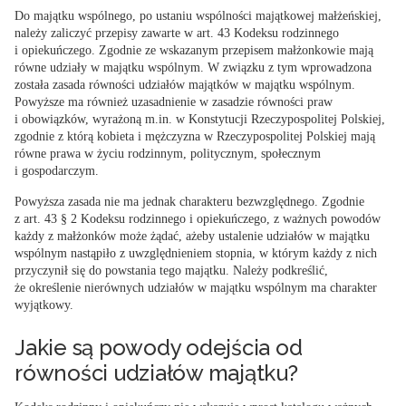
Do majątku wspólnego, po ustaniu wspólności majątkowej małżeńskiej,
należy zaliczyć przepisy zawarte w art. 43 Kodeksu rodzinnego
i opiekuńczego. Zgodnie ze wskazanym przepisem małżonkowie mają
równe udziały w majątku wspólnym.
W związku z tym wprowadzona
została zasada równości udziałów majątków w majątku wspólnym.
Powyższe ma również uzasadnienie w zasadzie równości praw
i obowiązków, wyrażoną m.in. w Konstytucji Rzeczypospolitej Polskiej,
zgodnie z którą kobieta i mężczyzna w Rzeczypospolitej Polskiej mają
równe prawa w życiu rodzinnym, politycznym, społecznym
i gospodarczym.
Powyższa zasada nie ma jednak charakteru bezwzględnego. Zgodnie
z art. 43 § 2 Kodeksu rodzinnego i opiekuńczego,
z ważnych powodów
każdy z małżonków może żądać, ażeby ustalenie udziałów w majątku
wspólnym nastąpiło z uwzględnieniem stopnia, w którym każdy z nich
przyczynił się do powstania tego majątku
. Należy podkreślić,
że określenie nierównych udziałów w majątku wspólnym ma charakter
wyjątkowy.
Jakie są powody odejścia od
równości udziałów majątku?