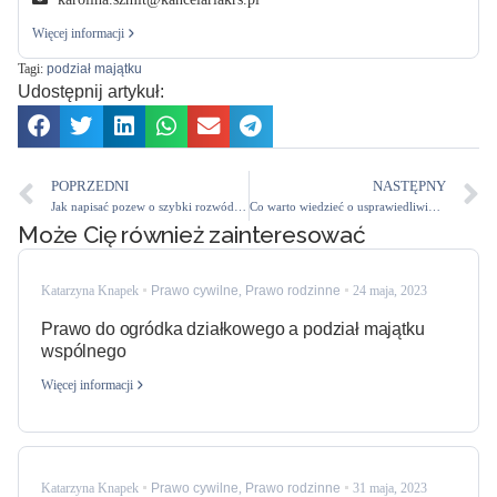
Więcej informacji
Tagi:
podział majątku
Udostępnij artykuł:
POPRZEDNI
NASTĘPNY
Jak napisać pozew o szybki rozwód bez orzekania o winie?
Co warto wiedzieć o usprawiedliwionych potrzebach dziecka w postępowaniu alimentacyjnym?
Może Cię również zainteresować
Katarzyna Knapek
Prawo cywilne
,
Prawo rodzinne
24 maja, 2023
Prawo do ogródka działkowego a podział majątku
wspólnego
Więcej informacji
Katarzyna Knapek
Prawo cywilne
,
Prawo rodzinne
31 maja, 2023