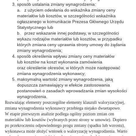
sposób ustalania zmiany wynagrodzenia:
a. z użyciem odesłania do wskaźnika zmiany ceny
materiałów lub kosztów, w szczególności wskaźnika
ogłaszanego w komunikacie Prezesa Głównego Urzędu
Statystycznego lub
b. przez wskazanie innej podstawy, w szczególności
wykazu rodzajów materiałów lub kosztów, w przypadku
których zmiana ceny uprawnia strony umowy do żądania
zmiany wynagrodzenia;
sposób określenia wpływu zmiany ceny materiałów
lub kosztów na koszt wykonania zamówienia
oraz określenie okresów, w których może następować
zmiana wynagrodzenia wykonawcy;
maksymalną wartość zmiany wynagrodzenia, jaką
dopuszcza zamawiający w efekcie zastosowania
postanowień o zasadach wprowadzania zmian wysokości
wynagrodzenia.
Rozważając elementy poszczególne elementy klauzuli waloryzacyjnej,
zmiana wynagrodzenia wykonawcy przebiega niejako dwuetapowo.
W etapie pierwszym analizie podlega ogólny poziom zmian cen
materiałów lub kosztów (wybranych przez strony w umowie)
. Dopiero
po przekroczeniu odpowiedniego progu zmiany (spadku lub wzrostu),
wykonawca może złożyć wniosek o waloryzację wynagrodzenia. Warto