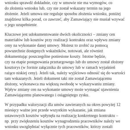
wniosku sprawdź dokładnie, czy w umowie nie ma wymogów, co
do złożenia wniosku lub, czy nie został wskazany termin na jego
złożenie. Jeżeli umowa nie reguluje sposobu złożenia wniosku, poniżej
znajdziesz kilka porad, co zawrzeć, aby Zamawiający nie musiał wzywać
o jego uzupełnienie.
Kluczowe jest
udokumentowanie dwóch okoliczności – zmiany cen
materiałów lub kosztów
przy realizacji kontraktu oraz wpływu zmiany
ceny na wykonanie danej umowy. Możesz to zrobić za pomocą
powszechnie dostępnych wskaźników, notowań, ale również
dokumentując poszczególne poniesione koszty. Istotne będzie,
czy na etapie postępowania przetargowego lub do umowy został złożony
kosztorys (w formie załącznika do umowy lub w ramach wyjaśnień
rażąco niskiej ceny). Jeżeli tak, należy wyjściowo odnosić się do wartości
tam wskazanych. Jeżeli dokument taki nie został Zamawiającemu
złożony, wykonawca ma większą swobodę w wykazywaniu zmiany.
Wpływ zmiany cen na wykonanie umowy może wymagać ujawnienia
Zamawiającemu planowanego i osiągniętego zysku.
W przypadku waloryzacji dla umów zawieranych na okres powyżej 12
miesięcy ważne jest przede wszystkim
wykazanie, jak zmiana
ustawowych kosztów wpłynęła na realizację konkretnego kontraktu
–
np. przy zwiększeniu kosztów wynagrodzenia pracowników należy we
wniosku uwzględniać wyłącznie tych pracowników, którzy zostali