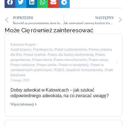
POPRZEDNI
NASTĘPNY
Rozwód za porozumieniem stron krok po kroku, co trzeba wiedzieć?
Jak unieważnić umowę kredytu frankowego?
Może Cię również zainteresować
Katarzyna Knapek
Audyt prawny
,
Frankowicze
,
Pobyt cudzoziemców
,
Pomoc prawna
dla firm
,
Prawo cywilne
,
Prawo dla branży budowlanej
,
Prawo
gospodarcze
,
Prawo karne
,
Prawo nieruchomości
,
Prawo pracy
,
Prawo rodzinne
,
Prawo umów
,
Prawo w windykacji
,
Prawo w
zamówieniach publicznych
,
RODO
,
Upadłość konsumencka
,
Znaki
towarowe
3 lutego, 2021
Dobry adwokat w Katowicach – jak szukać
odpowiedniego adwokata, na co zwracać uwagę?
Więcej informacji