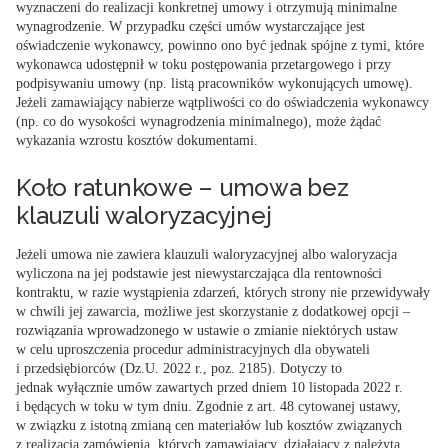
wyznaczeni do realizacji konkretnej umowy i otrzymują minimalne
wynagrodzenie. W przypadku części umów wystarczające jest
oświadczenie wykonawcy, powinno ono być jednak spójne z tymi, które
wykonawca udostępnił w toku postępowania przetargowego i przy
podpisywaniu umowy (np. listą pracowników wykonujących umowę).
Jeżeli zamawiający nabierze wątpliwości co do oświadczenia wykonawcy
(np. co do wysokości wynagrodzenia minimalnego), może żądać
wykazania wzrostu kosztów dokumentami.
Koło ratunkowe – umowa bez
klauzuli waloryzacyjnej
Jeżeli umowa nie zawiera klauzuli waloryzacyjnej albo waloryzacja
wyliczona na jej podstawie jest niewystarczająca dla rentowności
kontraktu, w razie wystąpienia zdarzeń, których strony nie przewidywały
w chwili jej zawarcia, możliwe jest skorzystanie z dodatkowej opcji –
rozwiązania wprowadzonego w ustawie o zmianie niektórych ustaw
w celu uproszczenia procedur administracyjnych dla obywateli
i przedsiębiorców (Dz.U. 2022 r., poz. 2185). Dotyczy to
jednak wyłącznie umów zawartych przed dniem 10 listopada 2022 r.
i będących w toku w tym dniu. Zgodnie z
art. 48
cytowanej ustawy,
w związku z istotną zmianą cen materiałów lub kosztów związanych
z realizacją zamówienia, których zamawiający, działający z należytą