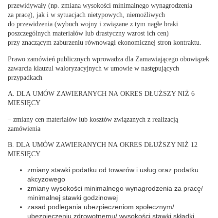
przewidywały (np. zmiana wysokości minimalnego wynagrodzenia
za pracę), jak i w sytuacjach nietypowych, niemożliwych
do przewidzenia (wybuch wojny i związane z tym nagłe braki
poszczególnych materiałów lub drastyczny wzrost ich cen)
przy znaczącym zaburzeniu równowagi ekonomicznej stron kontraktu.
Prawo zamówień publicznych wprowadza dla Zamawiającego obowiązek
zawarcia klauzul waloryzacyjnych w umowie w następujących
przypadkach
A. DLA UMÓW ZAWIERANYCH NA OKRES DŁUŻSZY NIŻ 6
MIESIĘCY
– zmiany cen materiałów lub kosztów związanych z realizacją
zamówienia
B. DLA UMÓW ZAWIERANYCH NA OKRES DŁUŻSZY NIŻ 12
MIESIĘCY
zmiany stawki podatku od towarów i usług oraz podatku
akcyzowego
zmiany wysokości minimalnego wynagrodzenia za pracę/
minimalnej stawki godzinowej
zasad podlegania ubezpieczeniom społecznym/
ubezpieczeniu zdrowotnemu/ wysokości stawki składki