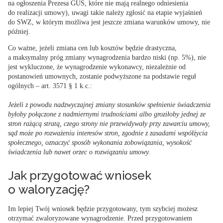
na ogłoszenia Prezesa GUS, które nie mają realnego odniesienia
do realizacji umowy), uwagi takie należy zgłosić na etapie wyjaśnień
do SWZ, w którym możliwa jest jeszcze zmiana warunków umowy, nie
później.
Co ważne, jeżeli zmiana cen lub kosztów będzie drastyczna,
a maksymalny próg zmiany wynagrodzenia bardzo niski (np. 5%), nie
jest wykluczone, że wynagrodzenie wykonawcy, niezależnie od
postanowień umownych, zostanie podwyższone na podstawie reguł
ogólnych – art. 3571 § 1 k.c.:
Jeżeli z powodu nadzwyczajnej zmiany stosunków spełnienie świadczenia
byłoby połączone z nadmiernymi trudnościami albo groziłoby jednej ze
stron rażącą stratą, czego strony nie przewidywały przy zawarciu umowy,
sąd może po rozważeniu interesów stron, zgodnie z zasadami współżycia
społecznego, oznaczyć sposób wykonania zobowiązania, wysokość
świadczenia lub nawet orzec o rozwiązaniu umowy.
Jak przygotować wniosek
o waloryzację?
Im lepiej Twój wniosek będzie przygotowany,
tym szybciej możesz
otrzymać zwaloryzowane wynagrodzenie
. Przed przygotowaniem