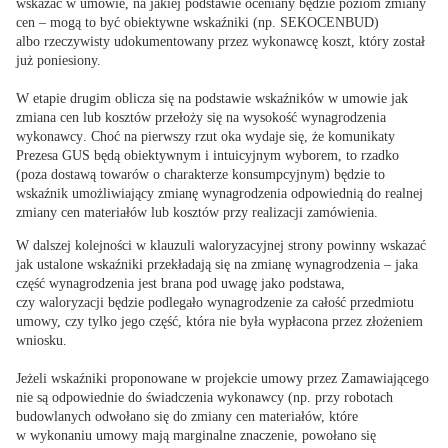
wskazać w umowie, na jakiej podstawie oceniany będzie poziom zmiany
cen – mogą to być obiektywne wskaźniki (np. SEKOCENBUD)
albo rzeczywisty udokumentowany przez wykonawcę koszt, który został
już poniesiony.
W etapie drugim oblicza się na podstawie wskaźników w umowie jak
zmiana cen lub kosztów przełoży się na wysokość wynagrodzenia
wykonawcy
. Choć na pierwszy rzut oka wydaje się, że komunikaty
Prezesa GUS będą obiektywnym i intuicyjnym wyborem, to rzadko
(poza dostawą towarów o charakterze konsumpcyjnym) będzie to
wskaźnik umożliwiający zmianę wynagrodzenia odpowiednią do realnej
zmiany cen materiałów lub kosztów przy realizacji zamówienia.
W dalszej kolejności w klauzuli waloryzacyjnej strony powinny wskazać
jak ustalone wskaźniki przekładają się na zmianę wynagrodzenia – jaka
część wynagrodzenia jest brana pod uwagę jako podstawa,
czy waloryzacji będzie podlegało wynagrodzenie za całość przedmiotu
umowy, czy tylko jego część, która nie była wypłacona przez złożeniem
wniosku.
Jeżeli wskaźniki proponowane w projekcie umowy przez Zamawiającego
nie są odpowiednie do świadczenia wykonawcy
(np. przy robotach
budowlanych odwołano się do zmiany cen materiałów, które
w wykonaniu umowy mają marginalne znaczenie, powołano się