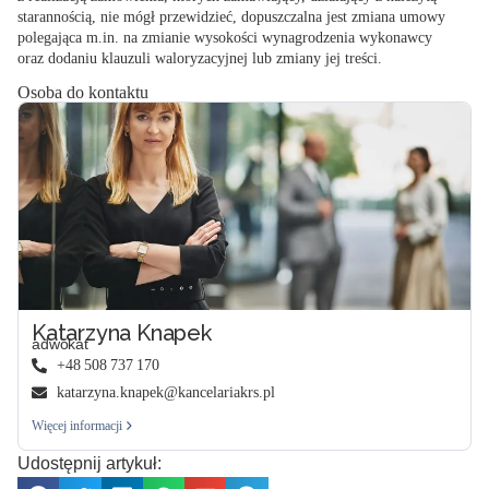
starannością, nie mógł przewidzieć, dopuszczalna jest zmiana umowy
polegająca m.in. na zmianie wysokości wynagrodzenia wykonawcy
oraz dodaniu klauzuli waloryzacyjnej lub zmiany jej treści.
Osoba do kontaktu
Katarzyna Knapek
adwokat
+48 508 737 170
katarzyna.knapek@kancelariakrs.pl
Więcej informacji
Udostępnij artykuł: