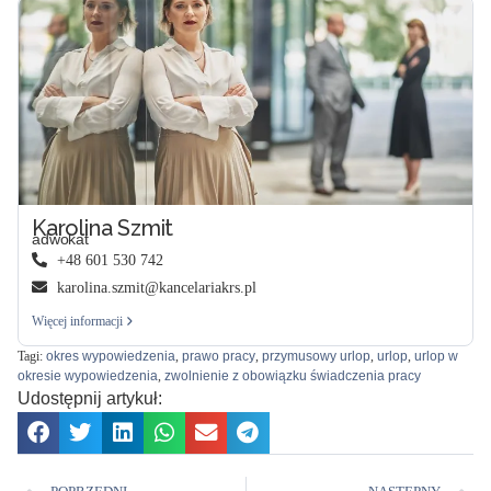
Karolina Szmit
adwokat
+48 601 530 742
karolina.szmit@kancelariakrs.pl
Więcej informacji
Tagi:
okres wypowiedzenia
,
prawo pracy
,
przymusowy urlop
,
urlop
,
urlop w
okresie wypowiedzenia
,
zwolnienie z obowiązku świadczenia pracy
Udostępnij artykuł: