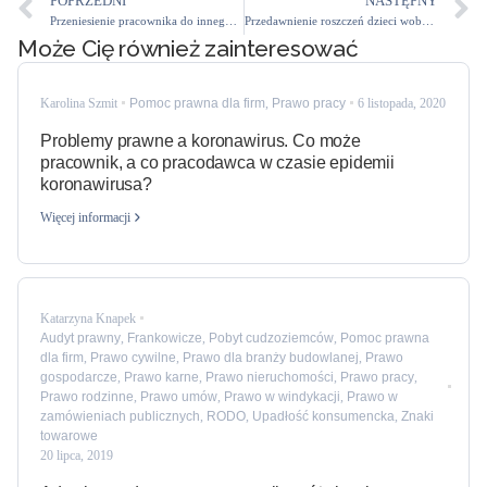
POPRZEDNI
NASTĘPNY
Przeniesienie pracownika do innego zakładu pracy
Przedawnienie roszczeń dzieci wobec rodziców
Może Cię również zainteresować
Karolina Szmit
Pomoc prawna dla firm
,
Prawo pracy
6 listopada, 2020
Problemy prawne a koronawirus. Co może
pracownik, a co pracodawca w czasie epidemii
koronawirusa?
Więcej informacji
Katarzyna Knapek
Audyt prawny
,
Frankowicze
,
Pobyt cudzoziemców
,
Pomoc prawna
dla firm
,
Prawo cywilne
,
Prawo dla branży budowlanej
,
Prawo
gospodarcze
,
Prawo karne
,
Prawo nieruchomości
,
Prawo pracy
,
Prawo rodzinne
,
Prawo umów
,
Prawo w windykacji
,
Prawo w
zamówieniach publicznych
,
RODO
,
Upadłość konsumencka
,
Znaki
towarowe
20 lipca, 2019