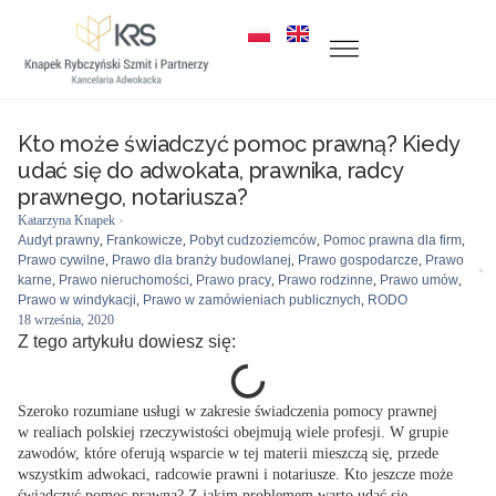
Kto może świadczyć pomoc prawną? Kiedy
udać się do adwokata, prawnika, radcy
prawnego, notariusza?
Katarzyna Knapek
Audyt prawny
,
Frankowicze
,
Pobyt cudzoziemców
,
Pomoc prawna dla firm
,
Prawo cywilne
,
Prawo dla branży budowlanej
,
Prawo gospodarcze
,
Prawo
karne
,
Prawo nieruchomości
,
Prawo pracy
,
Prawo rodzinne
,
Prawo umów
,
Prawo w windykacji
,
Prawo w zamówieniach publicznych
,
RODO
18 września, 2020
Z tego artykułu dowiesz się:
Szeroko rozumiane usługi w zakresie świadczenia pomocy prawnej
w realiach polskiej rzeczywistości obejmują wiele profesji. W grupie
zawodów, które oferują wsparcie w tej materii mieszczą się, przede
wszystkim adwokaci, radcowie prawni i notariusze. Kto jeszcze może
świadczyć pomoc prawną? Z jakim problemem warto udać się