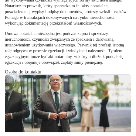
do wykonywania czynności wymagających formy aktu notarialnego.
Notariusz to prawnik, który sporządza m.in. akty notarialne,
poświadczenia, wypisy i odpisy dokumentów, protesty weksli i czeków.
Pomaga
w transakcjach dokonywanych na rynku nieruchomości
,
wykonując dokumentację przekształceń własnościowych.
Umowa notarialna niezbędna jest podczas kupna i sprzedaży
nieruchomości, czynności związanych ze spadkiem i darowizną,
ustanowieniem użytkowania wieczystego. Prawnik tej profesji istotną
rolę odgrywa w procesie egzekucji i windykacji należności. Tytułem
egzekucyjnym może być akt notarialny, w którym dłużnik poddał się
egzekucji i obejmuje obowiązek zapłaty sumy pieniężnej.
Osoba do kontaktu