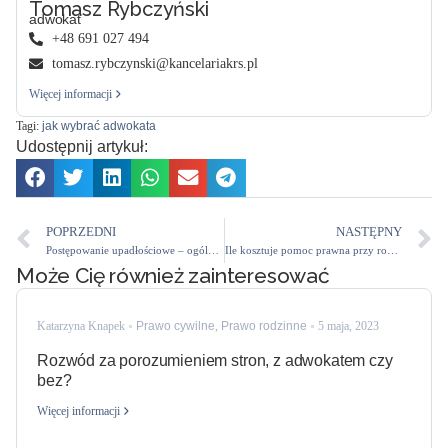
Tomasz Rybczyński
adwokat
+48 691 027 494
tomasz.rybczynski@kancelariakrs.pl
Więcej informacji
Tagi:
jak wybrać adwokata
Udostępnij artykuł:
POPRZEDNI
NASTĘPNY
Postępowanie upadłościowe – ogólne zasady
Ile kosztuje pomoc prawna przy rozwodzie?
Może Cię również zainteresować
Katarzyna Knapek
Prawo cywilne
,
Prawo rodzinne
5 maja, 2023
Rozwód za porozumieniem stron, z adwokatem czy
bez?
Więcej informacji