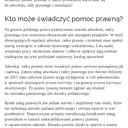
do adwokata, rady prawnego i notariusza?
Kto może świadczyć pomoc prawną?
Na gruncie polskiego prawa wykonywanie zawodu adwokata, radcy
prawnego oraz notariusza obwarowane jest szeregiem przepisów. W myśl
obowiązujących regulacji
adwokat
,
radca prawny
i
notariusz
musi spełnić
szereg wymogów w zakresie stosownego wykształcenia. Lata nauki,
wytężonej pracy, ukończenie studiów i odbycie aplikacji dają osobom
trudniącym się tymi profesjami najszerszy katalog uprawnień.
Adwokat, radca prawny może świadczyć pomoc zarówno pozasądową jak
i sądową. Zakres usług adwokata i radcy prawnego jest obecnie zbliżony,
od 2015 roku radcowie prawni mogą występować w roli pełnomocnika
prawa karnego
prawa karnego
w sprawach dotyczących
i na gruncie
skarbowego
. Po pomoc prawną możemy zgłosić się również
do
rzecznika patentowego
lub
doradcy podatkowego
.
Rynek usług prawnych jest jednak szeroki i znajdziemy tam osoby, które
nie wykonują zawodu zaufania publicznego i oferują wparcie w tym
przedmiocie. Nieprecyzyjne przepisy umożliwiają świadczenie usług
prawnikom w ramach niekwalifikowanej pomocy prawnej
w ograniczonym zakresie.
Doradca prawny
działa w oparciu o ustawę